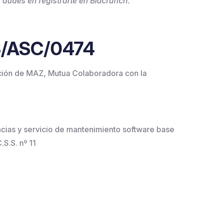
 dudes en registrarte en Bidcrunch.
AS/ASC/0474
ación de MAZ, Mutua Colaboradora con la
encias y servicio de mantenimiento software base
S.S. nº 11