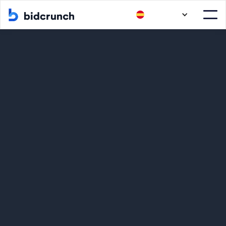
Bidcrunch es el motor de búsqueda Nº1 del mercado para
contrataciones públicas
Regístrate
