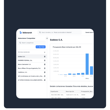
Seguimiento de la Competencia
Qué y cómo están ganando tus competidores